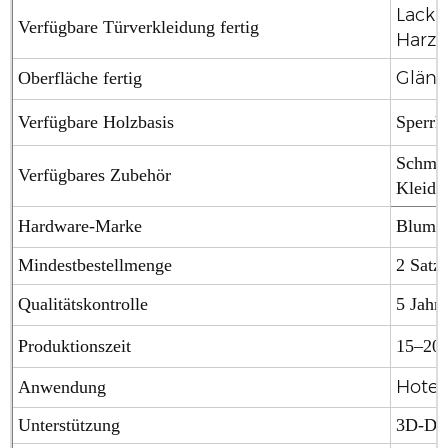
Lack-
Verfügbare Türverkleidung fertig
Harzl
Glänze
Oberfläche fertig
Verfügbare Holzbasis
Sperrh
Schmuc
Verfügbares Zubehör
Kleide
Hardware-Marke
Blum (
Mindestbestellmenge
2 Satz
Qualitätskontrolle
5 Jahre
Produktionszeit
15–20 
Hotel
Anwendung
Unterstützung
3D-Des