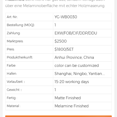
über eine Melaminoberfläche mit echter Holzmaserung.
YG-WB0030
Art.-Nr.:
1
Bestellung (MOQ):
EXW/FOB/CIF/DDP/DDU
Zahlung:
$2500
Marktpreis:
$1800/SET
Preis:
Anhui Province, China
Produktherkunft:
color can be customized
Farbe:
Shanghai, Ningbo, Yantian....
Hafen:
15-20 working days
Vorlaufzeit：
1
Gewicht：
Matte Finished
Fertig :
Melamine Finished
Material :