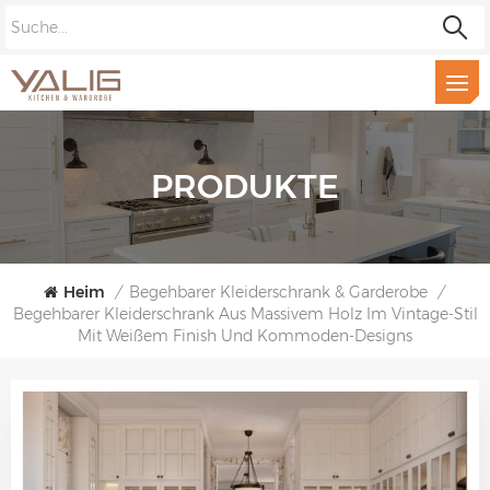
PRODUKTE
Heim
/
Begehbarer Kleiderschrank & Garderobe
/
Begehbarer Kleiderschrank Aus Massivem Holz Im Vintage-Stil
Mit Weißem Finish Und Kommoden-Designs