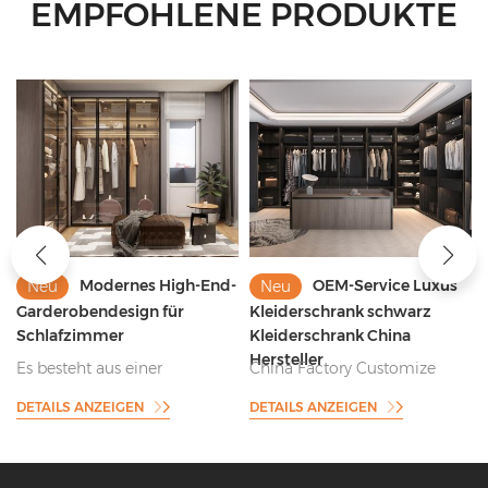
EMPFOHLENE PRODUKTE
Modernes High-End-
OEM-Service Luxus
Neu
Neu
Garderobendesign für
Kleiderschrank schwarz
Schlafzimmer
Kleiderschrank China
Hersteller
Es besteht aus einer
China Factory Customize
Melaminplatte, einer
Kleiderschrank Schwarzer
DETAILS ANZEIGEN
DETAILS ANZEIGEN
Glastürverkleidung und
Kleiderschrank für
einem Glasregal sowie einem
Schlafzimmer und
eingebauten LED-
begehbaren Kleiderschrank