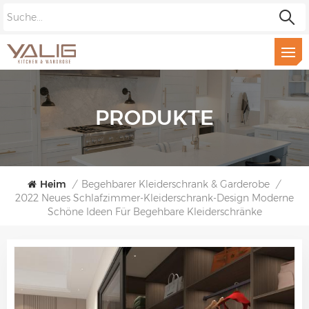
PRODUKTE
Heim
/
Begehbarer Kleiderschrank & Garderobe
/
2022 Neues Schlafzimmer-Kleiderschrank-Design Moderne
Schöne Ideen Für Begehbare Kleiderschränke