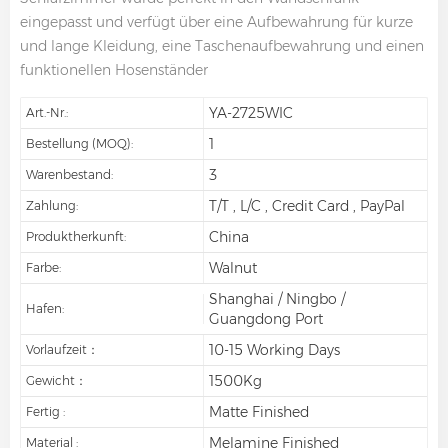
eingepasst und verfügt über eine Aufbewahrung für kurze
und lange Kleidung, eine Taschenaufbewahrung und einen
funktionellen Hosenständer
YA-2725WIC
Art.-Nr.:
1
Bestellung (MOQ):
3
Warenbestand:
T/T , L/C , Credit Card , PayPal
Zahlung:
China
Produktherkunft:
Walnut
Farbe:
Shanghai / Ningbo /
Hafen:
Guangdong Port
10-15 Working Days
Vorlaufzeit：
1500Kg
Gewicht：
Matte Finished
Fertig :
Melamine Finished
Material :