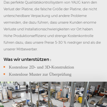
Das perfekte Qualitätskontrollsystem von YALIG kann den
Verlust der Platine, die falsche Größe der Platine, die nicht
unterscheidbare Verpackung und andere Probleme
vermeiden, die dazu führen, dass unsere Kunden enorme
Verluste und Installationsschwierigkeiten vor Ort haben.
Hohe Produktionseffizienz und strenge Kostenkontrolle
führen dazu, dass unsere Preise 5-30 % niedriger sind als die
unserer Mitbewerber.
Was wir unterstützen :
Kostenlose 2D- und 3D-Konstruktion
Kostenlose Muster zur Überprüfung
Flexible Zahlungsbedingungen und Zahlungsfrist: A:
T/T gegen Kopie von BL; B:
Usance L/C 120 Tage
(...könnte verhandelt werden)
Schnelle Lieferung: maximale Produktionskapazität:
3100 Sets / Monat