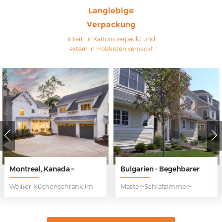
Langlebige
Verpackung
Intern in Kartons verpackt und
extern in Holzkisten verpackt
Bulgarien - Begehbarer
UK - Renovierungsprojekt
Kleiderschrank
für Küchenschränke
Master-Schlafzimmer-
Küchenschrank
Kleiderschrank