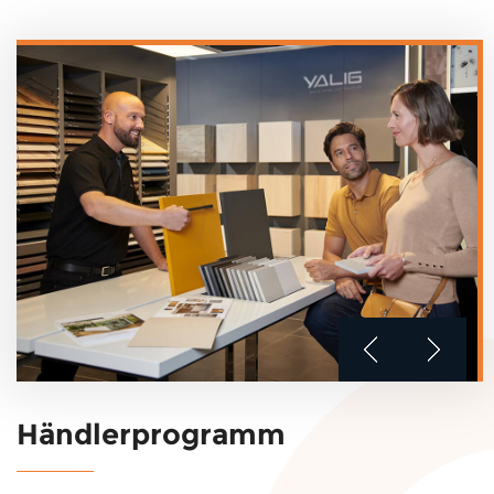
Kantenbandstärke hat es eine hervorragende wasserdichte
Leistung und wird nicht durch Feuchtigkeit beschädigt.
YALIG bietet Holzoptionen für Türverkleidungen,
einschließlich OSB-Platten, Sperrholz und Partikel,
kombiniert mit dem sehr hohen Standard der Materialien
für die Produktverwendung um die besten
Qualitätsprodukte für unsere Kunden zu bringen. 9. So
bearbeiten Sie Ihre Bestellung Messung » Schnelles
Angebot » 3D- und 2D-Design » Produktion » Verpackung »
Lieferung » Installation 10. Unser Team
Händlerprogramm