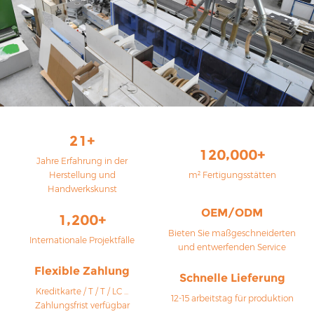
2
1
+
,
+
1
2
0
0
0
0
Jahre Erfahrung in der
Herstellung und
m² Fertigungsstätten
Handwerkskunst
OEM/ODM
,
+
1
2
0
0
Bieten Sie maßgeschneiderten
Internationale Projektfälle
und entwerfenden Service
Flexible Zahlung
Schnelle Lieferung
Kreditkarte / T / T / LC ...
12-15 arbeitstag für produktion
Zahlungsfrist verfügbar