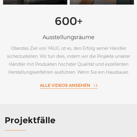
600+
Ausstellungsräume
Oberstes Ziel von YALIG ist es, den Erfolg seiner Händler
sicherzustellen. Wir tun dies, indem wir die Projekte unserer
Händler mit Produkten höchster Qualität und exzellenten
Herstellungsverfahren ausführen. Wenn Sie ein Hausbauer,
Hausumgestalter, Innenarchitekt oder ein kleines
ALLE VIDEOS ANSEHEN
Unternehmen für Schränke/Schränke sind, das einen
Großhandelshersteller sucht, ist Yalig hier die richtige Wahl,
um Ihnen zu helfen.
Projektfälle