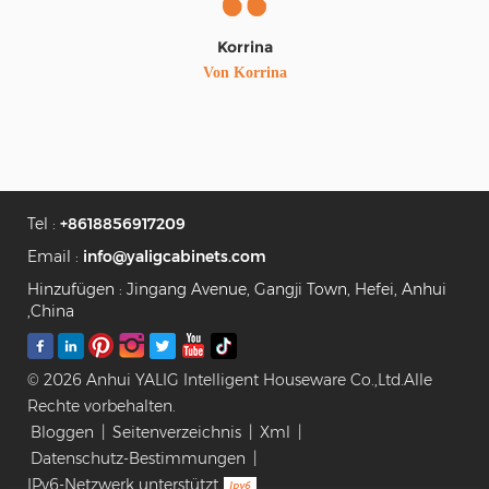
dem Zusammenbau, finde ich es großartig. Werde
es Freunden empfehlen ..."
Abdullah Azahmi
Aus Dubai
Tel :
+8618856917209
Email :
info@yaligcabinets.com
Hinzufügen : Jingang Avenue, Gangji Town, Hefei, Anhui
,China
© 2026 Anhui YALIG Intelligent Houseware Co.,Ltd.Alle
Rechte vorbehalten.
Bloggen
|
Seitenverzeichnis
|
Xml
|
Datenschutz-Bestimmungen
|
IPv6-Netzwerk unterstützt