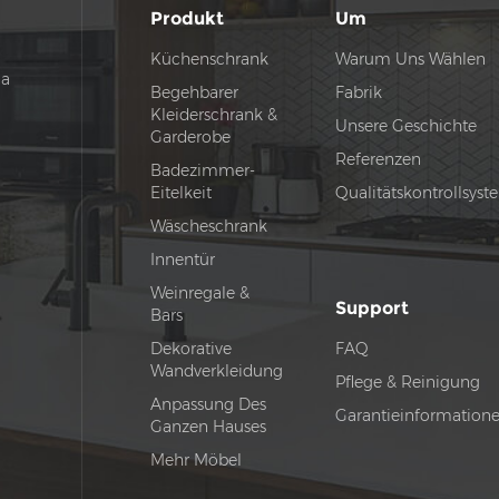
Produkt
Um
Küchenschrank
Warum Uns Wählen
na
Begehbarer
Fabrik
Kleiderschrank &
Unsere Geschichte
Garderobe
Referenzen
Badezimmer-
Eitelkeit
Qualitätskontrollsys
Wäscheschrank
Innentür
Weinregale &
Support
Bars
Dekorative
FAQ
Wandverkleidung
Pflege & Reinigung
Anpassung Des
Garantieinformation
Ganzen Hauses
Mehr Möbel