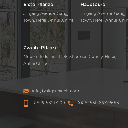
Erste Pflanze
Hauptbüro
Jingang Avenue, Gangji
Jingang Avenue, Gangji
Town, Hefei, Anhui ,China
Town, Hefei, Anhui ,Chi
Zweite Pflanze
Modern Industrial Park, Shouxian County, Hefei,
Anhui,China
info@yaligcabinets.com
+8618856917209
0086-(551)-66778656