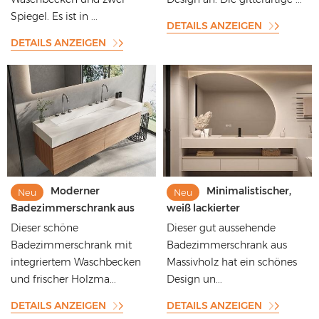
Doppelwaschtisch
Wandmontage für große
Spiegel. Es ist in ...
Wohnungen
DETAILS ANZEIGEN
DETAILS ANZEIGEN
Moderner
Minimalistischer,
Neu
Neu
Badezimmerschrank aus
weiß lackierter
massivem Holz mit
Badezimmerschrank aus
Dieser schöne
Dieser gut aussehende
Melamin-Holzmaserung
Massivholz mit integrierter
Badezimmerschrank mit
Badezimmerschrank aus
und integriertem
Arbeitsplatte aus
integriertem Waschbecken
Massivholz hat ein schönes
Waschbecken
gesintertem Stein
und frischer Holzma...
Design un...
DETAILS ANZEIGEN
DETAILS ANZEIGEN