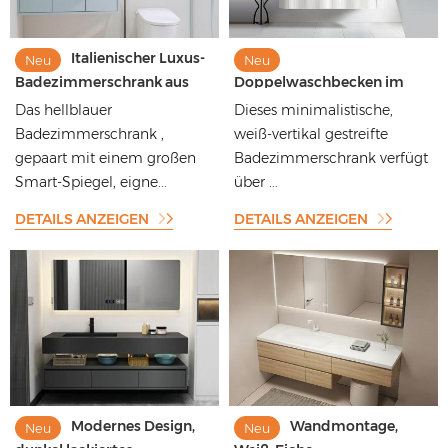
Italienischer Luxus-
Neu
Neu
Badezimmerschrank aus
Doppelwaschbecken im
isländischem blauem Holz,
italienischen
Das hellblauer
Dieses minimalistische,
Einzelwaschbecken,
minimalistischen Stil,
Badezimmerschrank ,
weiß-vertikal gestreifte
schwebender
Wandmontage,
gepaart mit einem großen
Badezimmerschrank verfügt
Badezimmerwaschtisch mit
Keramikwaschbecken,
LED-Spiegel
Smart-Spiegel, eigne...
Badezimmer-Waschtisch
über ...
DETAILS ANZEIGEN
DETAILS ANZEIGEN
Modernes Design,
Wandmontage,
Neu
Neu