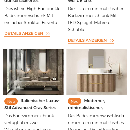
dunkel lackiertes
Weiß, Eiche,
Massivholz, Wand-
Einzelwaschbecken,
Dies ist ein High-End dunkler
Dies ist ein minimalistischer
Badezimmerwaschtisch für
Badezimmer-Waschtisch
Badezimmerschrank Mit
Badezimmerschrank Mit
Hotels und Apartments
mit Ablage und LED-Spiegel
einfacher Struktur. Es verfü...
LED-Spiegel. Mehrere
Schubla...
DETAILS ANZEIGEN
DETAILS ANZEIGEN
Italienischer Luxus-
Moderner,
Neu
Neu
Stil Advanced Gray Series
minimalistischer,
Verdickte Marmor-
hochwertiger
Das Badezimmerschrank
Das Badezimmerwaschtisch
Arbeitsplatte
Badezimmerschrank im
verfügt über zwei
nimmt ein minimalistisches
Schwimmender
Haushaltsstil zur
Waschbecken und zwei
Design an. Die gitterartige ...