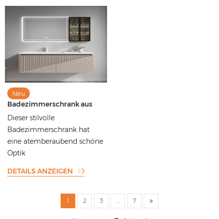
Neu
Badezimmerschrank aus
Holz mit geometrischer
Dieser stilvolle
Form und heller Lackierung
Badezimmerschrank hat
im modernen Stil
eine atemberaubend schöne
Optik
DETAILS ANZEIGEN
1
2
3
...
7