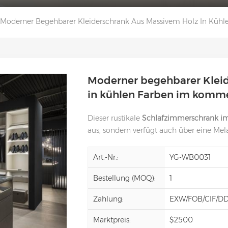
Moderner Begehbarer Kleiderschrank Aus Massivem Holz In Kühl
Moderner begehbarer Klei
in kühlen Farben im kommer
Dieser rustikale
Schlafzimmerschrank im 
aus, sondern verfügt auch über eine Me
Art.-Nr.:
YG-WB0031
Bestellung (MOQ):
1
Zahlung:
EXW/FOB/CIF/D
Marktpreis:
$2500