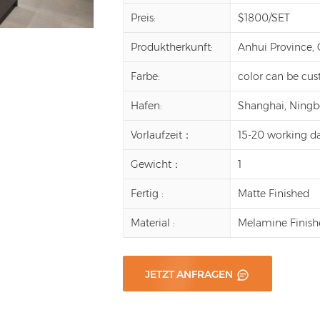
Preis:
$1800/SET
Produktherkunft:
Anhui Province,
Farbe:
color can be cu
Hafen:
Shanghai, Ningbo,
Vorlaufzeit：
15-20 working d
Gewicht：
1
Fertig :
Matte Finished
Material :
Melamine Finish
JETZT ANFRAGEN