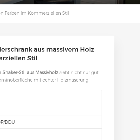
en Farben Im Kommerziellen Stil
derschrank aus massivem Holz
ziellen Stil
Shaker-Stil aus Massivholz
sieht nicht nur gut
laminoberfläche mit echter Holzmaserung.
DP/DDU