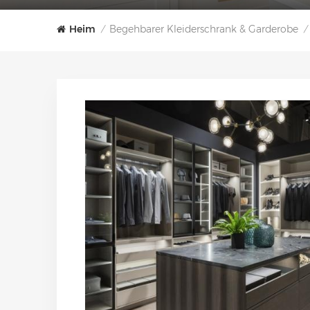
Heim
Begehbarer Kleiderschrank & Garderobe
/
/