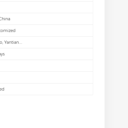
 China
stomized
 Yantian....
ays
ed