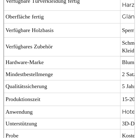
Verfügbare Türverkleidung fertig
Harzl
Glänze
Oberfläche fertig
Verfügbare Holzbasis
Sperrh
Schmuc
Verfügbares Zubehör
Kleider
Hardware-Marke
Blum (
Mindestbestellmenge
2 Satz
Qualitätssicherung
5 Jahre
Produktionszeit
15-20 
Hotel
Anwendung
Unterstützung
3D-Des
Probe
Kosten