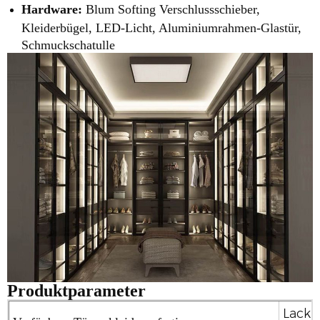
Hardware:
Blum Softing Verschlussschieber,
Kleiderbügel, LED-Licht, Aluminiumrahmen-Glastür,
Schmuckschatulle
Produktparameter
Lack-