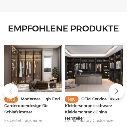
EMPFOHLENE PRODUKTE
Modernes High-End-
OEM-Service Luxus
Neu
Neu
Garderobendesign für
Kleiderschrank schwarz
Schlafzimmer
Kleiderschrank China
Hersteller
Es besteht aus einer
China Factory Customize
Melaminplatte, einer
Kleiderschrank Schwarzer