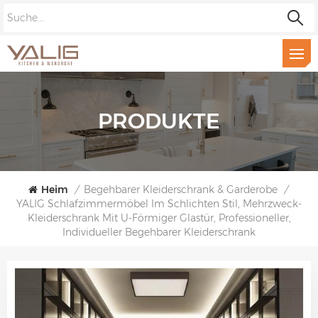
PRODUKTE
Heim
/
Begehbarer Kleiderschrank & Garderobe
/
YALIG Schlafzimmermöbel Im Schlichten Stil, Mehrzweck-
Kleiderschrank Mit U-Förmiger Glastür, Professioneller,
Individueller Begehbarer Kleiderschrank