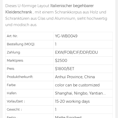
Dieses U-förmige Layout
Italienischer begehbarer
Kleiderschrank
, mit einem Schrankkorpus aus Holz und
Schranktüren aus Glas und Aluminium, sieht hochwertig
und modisch aus.
YG-WB0049
Art.-Nr.:
1
Bestellung (MOQ):
EXW/FOB/CIF/DDP/DDU
Zahlung:
$2500
Marktpreis:
$1800/SET
Preis:
Anhui Province, China
Produktherkunft:
color can be customized
Farbe:
Shanghai, Ningbo, Yantian....
Hafen:
15-20 working days
Vorlaufzeit：
1
Gewicht：
Matte Finished
Fertig :