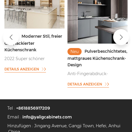
Moderner Stil, freier
Neu
t
Griff, lackierter
Küchenschrank
Pulverbeschichtetes,
Neu
mattgraues Küchenschrank-
2022 Super schöner
Design
Küchenschrank mit freiem
DETAILS ANZEIGEN
Griff
Anti-Fingerabdruck-
Pulverbeschichtung im
DETAILS ANZEIGEN
grauen Küchenschrank-Stil
Tel :
+8618856917209
Email :
info@yaligcabinets.com
Hinzufügen : Jingang Avenue, Gangji Town, Hefei, Anhui
,China