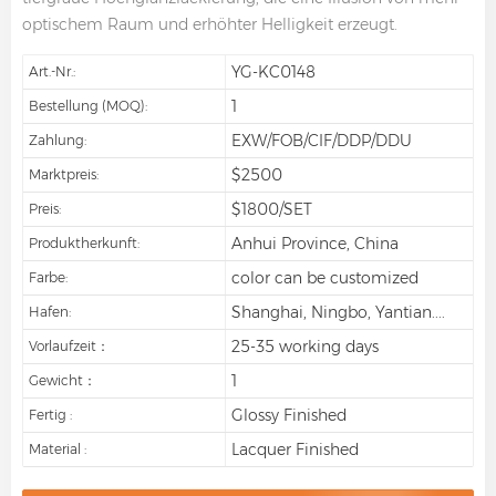
optischem Raum und erhöhter Helligkeit erzeugt.
YG-KC0148
Art.-Nr.:
1
Bestellung (MOQ):
EXW/FOB/CIF/DDP/DDU
Zahlung:
$2500
Marktpreis:
$1800/SET
Preis:
Anhui Province, China
Produktherkunft:
color can be customized
Farbe:
Shanghai, Ningbo, Yantian....
Hafen:
25-35 working days
Vorlaufzeit：
1
Gewicht：
Glossy Finished
Fertig :
Lacquer Finished
Material :