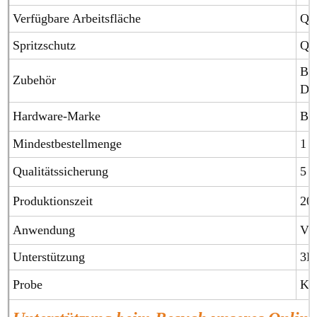
Verfügbare Arbeitsfläche
Qua
Spritzschutz
Qua
Blu
Zubehör
Dre
Hardware-Marke
Blu
Mindestbestellmenge
1 S
Qualitätssicherung
5 J
Produktionszeit
20
Anwendung
Vil
Unterstützung
3D
Probe
Kos