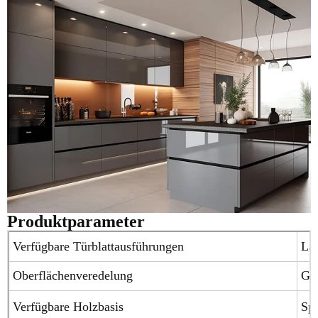
Produktparameter
Verfügbare Türblattausführungen
Lac
Oberflächenveredelung
Glä
Verfügbare Holzbasis
Spe