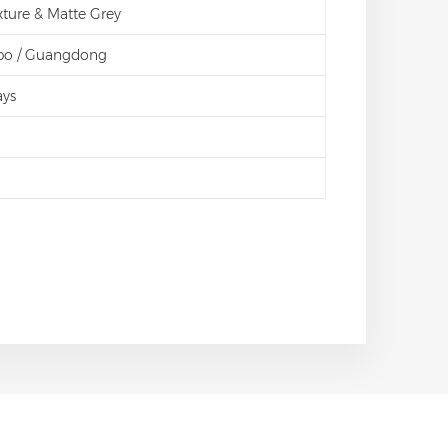
ture & Matte Grey
gbo / Guangdong
ays