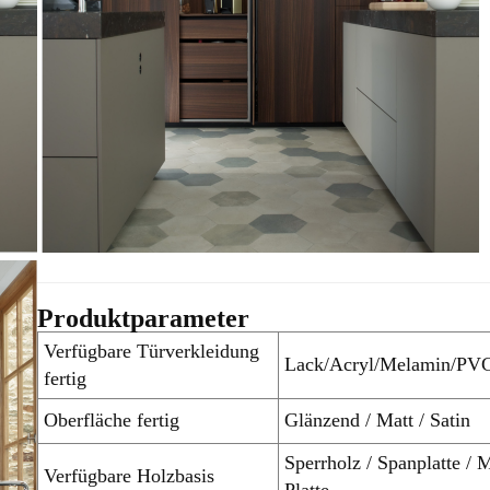
Produktparameter
Verfügbare Türverkleidung
Lack/Acryl/Melamin/PVC-
fertig
Oberfläche fertig
Glänzend / Matt / Satin
Sperrholz / Spanplatte /
Verfügbare Holzbasis