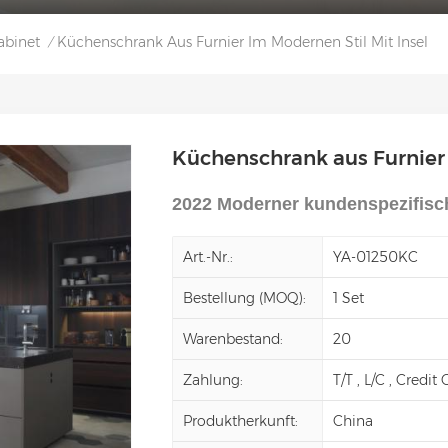
abinet
Küchenschrank Aus Furnier Im Modernen Stil Mit Insel
/
Küchenschrank aus Furnier 
2022 Moderner kundenspezifis
Art.-Nr.:
YA-01250KC
Bestellung (MOQ):
1 Set
Warenbestand:
20
Zahlung:
T/T , L/C , Credit
Produktherkunft:
China