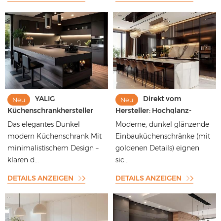
YALIG
Direkt vom
Neu
Neu
Küchenschrankhersteller
Hersteller: Hochglanz-
Großhandel Wasserdichte
Küchenmöbel, perfekte
Das elegantes Dunkel
Moderne, dunkel glänzende
moderne Küchenmöbel
Verarbeitung, neuestes
modern Küchenschrank Mit
Einbauküchenschränke (mit
Wandschrank
europäisches Design,
minimalistischem Design –
goldenen Details) eignen
moderne Küchenschränke
klaren d...
und Zubehör
sic...
DETAILS ANZEIGEN
DETAILS ANZEIGEN