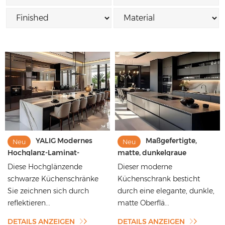
YALIG Modernes
Maßgefertigte,
Neu
Neu
Hochglanz-Laminat-
matte, dunkelgraue
Küchenschrank-Set im
Küchenschränke aus
Diese Hochglänzende
Dieser moderne
geradlinigen Design aus
Melaminplatten – modernes
schwarze Küchenschränke
Küchenschrank besticht
Holz
Küchenmöbel-Set
Sie zeichnen sich durch
durch eine elegante, dunkle,
reflektieren...
matte Oberflä...
DETAILS ANZEIGEN
DETAILS ANZEIGEN