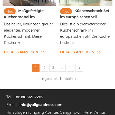
Maßgefertigte
Küchenschrank-Set
Neu
Neu
Küchenmöbel im
im europäischen Stil,
europäischen Stil,
modernes Design, Shaker-
Das heller, luxuriöser, grauer,
Dies ist ein cremefarbener
wasserfest, modern, aus
Stil, direkt vom chinesischen
eleganter, moderner
Küchenschrank im
intelligentem Holz,
Hersteller im Direktvertrieb
Küchenschrank Diese
europäischen Stil Die Küche
komplette Küchenschränke
mit Kochinsel für Zuhause
Küchenze...
besticht...
DETAILS ANZEIGEN
DETAILS ANZEIGEN
1
2
3
...
11
Insgesamt
11
Seiten
Tel :
+8618856917209
Email :
info@yaligcabinets.com
Hinzufügen : Jingang Avenue, Gangji Town, Hefei, Anhui