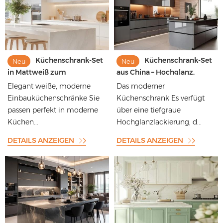
Küchenschrank-Set
Küchenschrank-Set
Neu
Neu
in Mattweiß zum
aus China – Hochglanz,
Fabrikpreis – individuelles,
modern und 3D-Design
Elegant weiße, moderne
Das moderner
modernes Design, komplett,
direkt vom Hersteller zu
Einbauküchenschränke Sie
Küchenschrank Es verfügt
maßgefertigt, weiß
Fabrikpreisen
passen perfekt in moderne
über eine tiefgraue
Küchen...
Hochglanzlackierung, d...
DETAILS ANZEIGEN
DETAILS ANZEIGEN