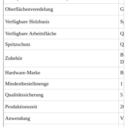
Oberflächenveredelung
Glä
Verfügbare Holzbasis
Spe
Verfügbare Arbeitsfläche
Qua
Spritzschutz
Qua
Blu
Zubehör
Dre
Hardware-Marke
Blu
Mindestbestellmenge
1 S
Qualitätssicherung
5 J
Produktionszeit
20
Anwendung
Vil