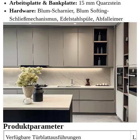
Arbeitsplatte & Bankplatte:
15 mm Quarzstein
Hardware:
Blum-Scharnier, Blum Softing-
Schließmechanismus, Edelstahlspüle, Abfalleimer
Produktparameter
Verfügbare Türblattausführungen
Lac