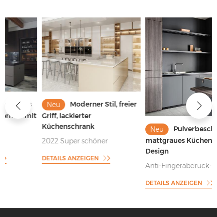
Moderner Stil, freier
Neu
t
Griff, lackierter
Küchenschrank
Pulverbeschichtetes,
Neu
mattgraues Küchenschrank-
2022 Super schöner
Design
Küchenschrank mit freiem
DETAILS ANZEIGEN
Griff
Anti-Fingerabdruck-
Pulverbeschichtung im
DETAILS ANZEIGEN
grauen Küchenschrank-Stil