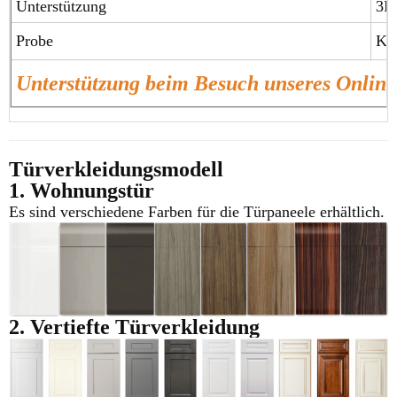
Unterstützung
3D
Probe
Kos
Unterstützung beim Besuch unseres Onlin
Türverkleidungsmodell
1. Wohnungstür
Es sind verschiedene Farben für die Türpaneele erhältlich.
2. Vertiefte Türverkleidung