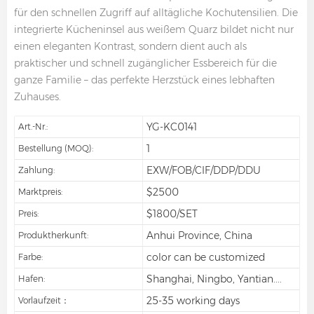
für den schnellen Zugriff auf alltägliche Kochutensilien. Die
integrierte Kücheninsel aus weißem Quarz bildet nicht nur
einen eleganten Kontrast, sondern dient auch als
praktischer und schnell zugänglicher Essbereich für die
ganze Familie – das perfekte Herzstück eines lebhaften
Zuhauses.
YG-KC0141
Art.-Nr.:
1
Bestellung (MOQ):
EXW/FOB/CIF/DDP/DDU
Zahlung:
$2500
Marktpreis:
$1800/SET
Preis:
Anhui Province, China
Produktherkunft:
color can be customized
Farbe:
Shanghai, Ningbo, Yantian....
Hafen:
25-35 working days
Vorlaufzeit：