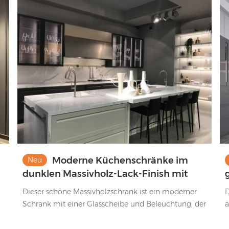
D
Moderne Küchenschränke im
Neu
dunklen Massivholz-Lack-Finish mit
Glasfronten
Dieser schöne Massivholzschrank ist ein moderner
D
Schrank mit einer Glasscheibe und Beleuchtung, der
a
s
sehr praktisch und schön ist. ​
s
z