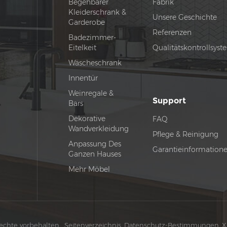
Begehbarer
Fabrik
Kleiderschrank &
Unsere Geschichte
Garderobe
Referenzen
Badezimmer-
Eitelkeit
Qualitätskontrollsys
Wäscheschrank
Innentür
Weinregale &
Support
Bars
Dekorative
FAQ
Wandverkleidung
Pflege & Reinigung
Anpassung Des
Garantieinformation
Ganzen Hauses
Mehr Möbel
Rechte vorbehalten.
Seitenverzeichnis
Datenschutz-Bestimmungen
X