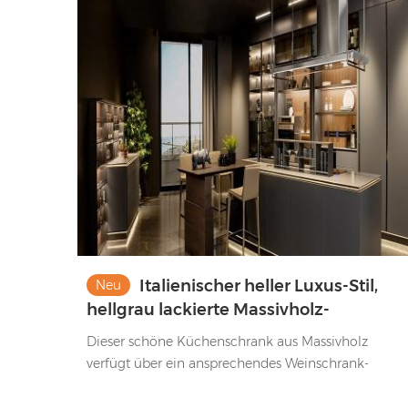
Design des Wandschranks, was sehr schön und
praktisch ist. ​
Italienischer heller Luxus-Stil,
Neu
hellgrau lackierte Massivholz-
Küchenschränke mit Weinkühler-
Dieser schöne Küchenschrank aus Massivholz
Aufbewahrung
verfügt über ein ansprechendes Weinschrank-
Aufbewahrungsdesign und verfügt über intelligente
Schrankzubehör. Die allgemeine Praktikabilität und