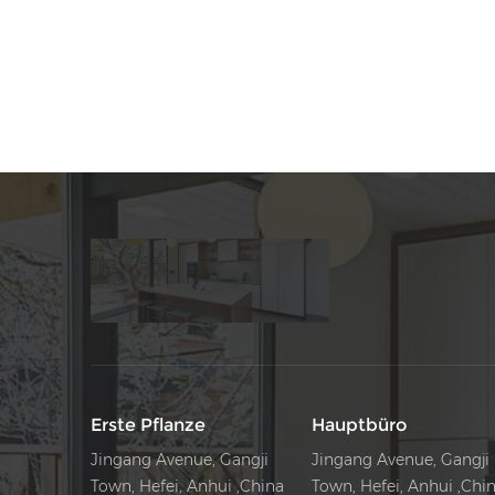
das Erscheinungsbild sind voller technologischer Sti
​
Erste Pflanze
Hauptbüro
Jingang Avenue, Gangji
Jingang Avenue, Gangji
Town, Hefei, Anhui ,China
Town, Hefei, Anhui ,Chi