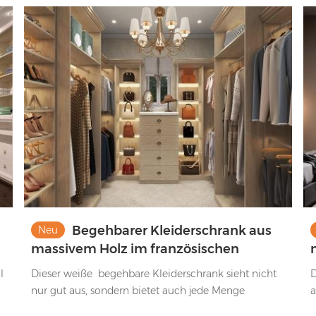
Begehbarer Kleiderschrank aus
Neu
massivem Holz im französischen
Luxusstil mit Melamin-Finish und
l
Dieser weiße begehbare Kleiderschrank sieht nicht
D
Design-Oberseite
nur gut aus, sondern bietet auch jede Menge
a
Stauraum.
v