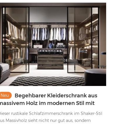
Begehbarer Kleiderschrank aus
Neu
massivem Holz im modernen Stil mit
Melaminverkleidung und
ieser rustikale Schlafzimmerschrank im Shaker-Stil
Glasschiebetüren
us Massivholz sieht nicht nur gut aus, sondern
erfügt auch über eine Melaminoberfläche mit