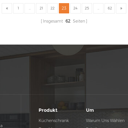
l.
K
23
1
...
21
22
24
25
...
62
Insgesamt
62
Seiten
Produkt
Um
Küchenschrank
Warum Uns Wählen
na