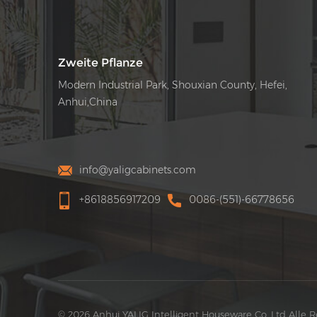
Zweite Pflanze
Modern Industrial Park, Shouxian County, Hefei,
Anhui,China
info@yaligcabinets.com
+8618856917209
0086-(551)-66778656
© 2026 Anhui YALIG Intelligent Houseware Co.,Ltd Alle 