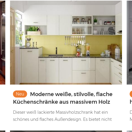
e
Moderne weiße, stilvolle, flache
Neu
Küchenschränke aus massivem Holz
Dieser weiß lackierte Massivholzschrank hat ein
D
schönes und flaches Außendesign. Es bietet nicht
M
nur viel Stauraum, sondern ist auch sehr langlebig. ​
s