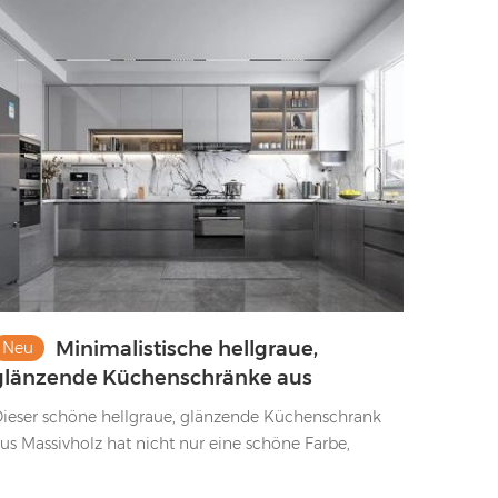
esign der Türverkleidungen. ​
Minimalistische hellgraue,
Neu
glänzende Küchenschränke aus
Massivholz mit Acrylplatte und
ieser schöne hellgraue, glänzende Küchenschrank
Glasplatte
us Massivholz hat nicht nur eine schöne Farbe,
ondern ist auch sehr langlebig und nicht leicht zu
erkratzen. Es spielt eine gute Rolle beim Schutz der