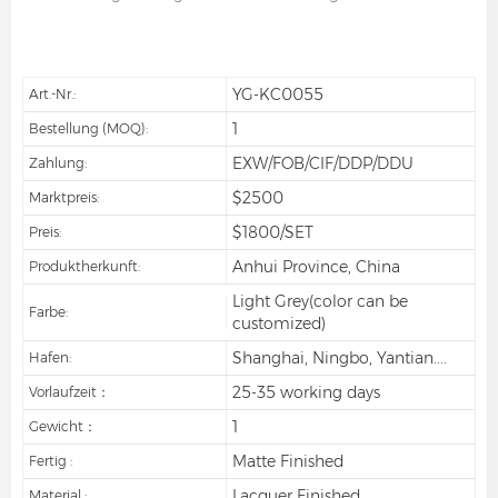
YG-KC0055
Art.-Nr.:
1
Bestellung (MOQ):
EXW/FOB/CIF/DDP/DDU
Zahlung:
$2500
Marktpreis:
$1800/SET
Preis:
Anhui Province, China
Produktherkunft:
Light Grey(color can be
Farbe:
customized)
Shanghai, Ningbo, Yantian....
Hafen:
25-35 working days
Vorlaufzeit：
1
Gewicht：
Matte Finished
Fertig :
Lacquer Finished
Material :