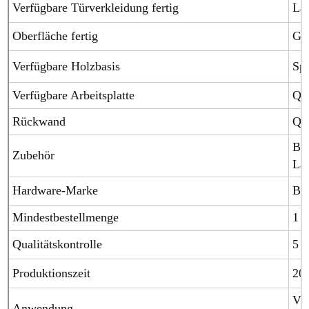
Verfügbare Türverkleidung fertig
Lac
Oberfläche fertig
Glä
Verfügbare Holzbasis
Spe
Verfügbare Arbeitsplatte
Qua
Rückwand
Qua
Blu
Zubehör
Laz
Hardware-Marke
Blu
Mindestbestellmenge
1 S
Qualitätskontrolle
5 J
Produktionszeit
20
Vil
Anwendung