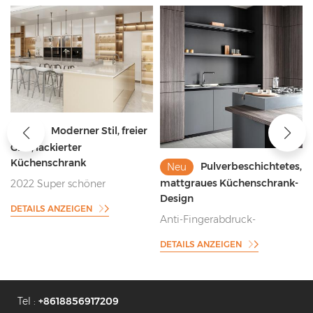
Moderner Stil, freier
Neu
t
Griff, lackierter
Küchenschrank
Pulverbeschichtetes,
Neu
mattgraues Küchenschrank-
2022 Super schöner
Design
Küchenschrank mit freiem
DETAILS ANZEIGEN
Griff
Anti-Fingerabdruck-
Pulverbeschichtung im
DETAILS ANZEIGEN
grauen Küchenschrank-Stil
Tel :
+8618856917209