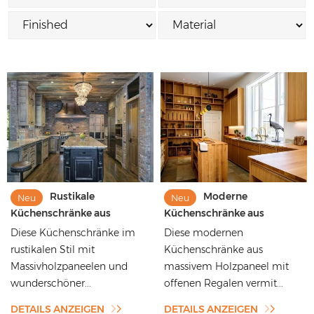
Rustikale
Moderne
Neu
Neu
Küchenschränke aus
Küchenschränke aus
massivem Holzpaneel mit
massivem Holzpaneel mit
Diese Küchenschränke im
Diese modernen
schöner Dekoration
offenen Regalen
rustikalen Stil mit
Küchenschränke aus
Massivholzpaneelen und
massivem Holzpaneel mit
wunderschöner...
offenen Regalen vermit...
DETAILS ANZEIGEN
DETAILS ANZEIGEN