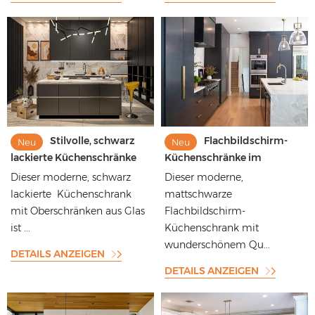
Stilvolle, schwarz
Flachbildschirm-
Neu
Neu
lackierte Küchenschränke
Küchenschränke im
mit flachem Panel und
modernen Stil mit
Dieser moderne, schwarz
Dieser moderne,
gemustertem Quarzit
mattschwarzer Lackierung
lackierte Küchenschrank
mattschwarze
und wunderschöner Quarz-
mit Oberschränken aus Glas
Flachbildschirm-
Arbeitsplatte
ist ...
Küchenschrank mit
wunderschönem Qu...
DETAILS ANZEIGEN
DETAILS ANZEIGEN