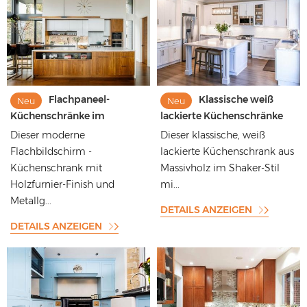
Flachpaneel-
Klassische weiß
Neu
Neu
Küchenschränke im
lackierte Küchenschränke
modernen Stil mit
aus massivem Holz im
Dieser moderne
Dieser klassische, weiß
Holzfurnier-Finish und
Shaker-Stil mit
Flachbildschirm -
lackierte Küchenschrank aus
weißer Arbeitsplatte
verschiedenen
Küchenschrank mit
Massivholz im Shaker-Stil
Arbeitsplatten
Holzfurnier-Finish und
mi...
Metallg...
DETAILS ANZEIGEN
DETAILS ANZEIGEN