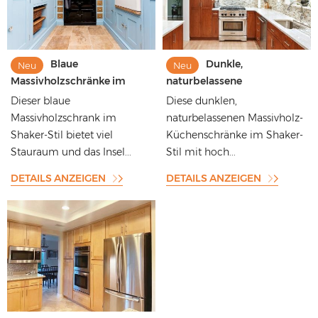
Blaue
Dunkle,
Neu
Neu
Massivholzschränke im
naturbelassene
Shaker-Stil, hochwertige
Küchenschränke aus
Dieser blaue
Diese dunklen,
lackierte Schränke
massivem Holz im Shaker-
Massivholzschrank im
naturbelassenen Massivholz-
Stil mit Quarzit-
Shaker-Stil bietet viel
Küchenschränke im Shaker-
Arbeitsplatten
Stauraum und das Insel...
Stil mit hoch...
DETAILS ANZEIGEN
DETAILS ANZEIGEN