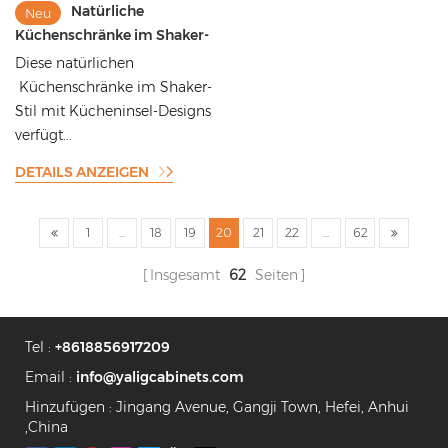
Natürliche
Neu
Küchenschränke im Shaker-
Stil mit goldenen Griffen
Diese natürlichen
Küchenschränke im Shaker-
Stil mit Kücheninsel-Designs
verfügt...
DETAILS ANZEIGEN
1
...
18
19
20
21
22
...
62
Insgesamt
62
Seiten
Tel :
+8618856917209
Email :
info@yaligcabinets.com
Hinzufügen : Jingang Avenue, Gangji Town, Hefei, Anhui
,China