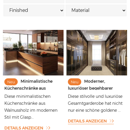
Minimalistische
Moderner,
Neu
Neu
Küchenschränke aus
luxuriöser begehbarer
Walnussholz im modernen
Kleiderschrank mit
Diese minimalistischen
Diese stilvolle und luxuriöse
Stil mit Glasscheiben
eingelassenen Paneelen mit
Küchenschränke aus
Gesamtgarderobe hat nicht
Kupferstreifenmuster
Walnussholz im modernen
nur eine schöne goldene ...
Stil mit Glasp...
DETAILS ANZEIGEN
DETAILS ANZEIGEN