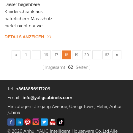
Massivholz im europäischen
Dieser begehbare
Naturstil mit riesigem
Kleiderschrank aus
Stauraum
natürlichem Massivholz
bietet nicht nur viel...
DETAILS ANZEIGEN
1
...
16
17
18
19
20
...
62
Insgesamt
62
Seiten
Tel :
+8618856917209
Email :
info@yaligcabinets.com
Hinzufügen : Jingang Avenue, Gangji Town, Hefei, Anhui
,China
© 2026 Anhui YALIG Intelligent Houseware Co.,Ltd.Alle