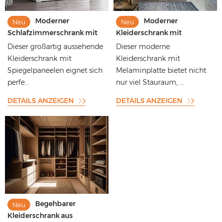
Moderner
Moderner
Neu
Neu
Schlafzimmerschrank mit
Kleiderschrank mit
Spiegelpaneel in Silber und
Melaminpaneelen und
Dieser großartig aussehende
Dieser moderne
Weiß für kleine Räume
offenem Fachdesign
Kleiderschrank mit
Kleiderschrank mit
Spiegelpaneelen eignet sich
Melaminplatte bietet nicht
perfe...
nur viel Stauraum, ...
DETAILS ANZEIGEN
DETAILS ANZEIGEN
Begehbarer
Neu
Kleiderschrank aus