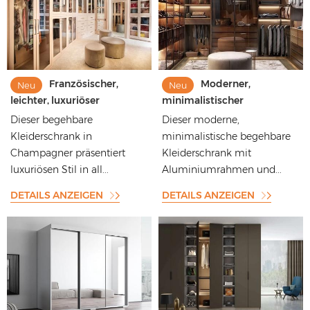
Französischer,
Moderner,
Neu
Neu
leichter, luxuriöser
minimalistischer
begehbarer Kleiderschrank
begehbarer Kleiderschrank
Dieser begehbare
Dieser moderne,
mit Champagner-Glastüren
mit Glastüren und
Kleiderschrank in
minimalistische begehbare
mit Aluminiumrahmen
Aluminiumrahmen und
Champagner präsentiert
Kleiderschrank mit
Präsentationsfunktion
luxuriösen Stil in all...
Aluminiumrahmen und...
DETAILS ANZEIGEN
DETAILS ANZEIGEN