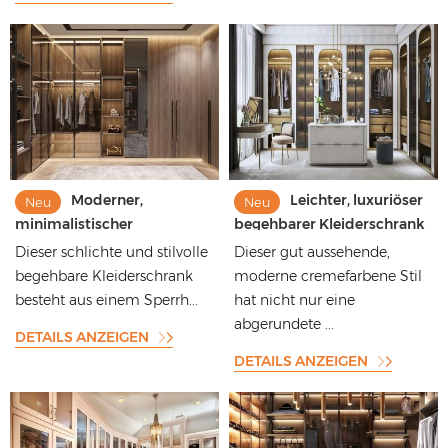
Moderner,
Leichter, luxuriöser
Neu
Neu
minimalistischer
begehbarer Kleiderschrank
begehbarer Kleiderschrank
mit cremefarbener
Dieser schlichte und stilvolle
Dieser gut aussehende,
aus massivem Holz mit
Lackoberfläche und
begehbare Kleiderschrank
moderne cremefarbene Stil
Walnuss-Melamin-Finish
abgerundeten Zierleisten
besteht aus einem Sperrh...
hat nicht nur eine
und Glastüren mit
Aluminiumrahmen
abgerundete ...
DETAILS ANZEIGEN
DETAILS ANZEIGEN