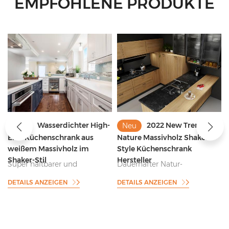
EMPFOHLENE PRODUKTE
Wasserdichter High-
2022 New Trend
Neu
Neu
End-Küchenschrank aus
Nature Massivholz Shaker
weißem Massivholz im
Style Küchenschrank
Shaker-Stil
Hersteller
Super haltbarer und
Dauerhafter Natur-
feuchtigkeitsbeständiger
Massivholz-Shaker-Stil-
DETAILS ANZEIGEN
DETAILS ANZEIGEN
Hersteller von
Küchenschrank-Lieferant
Küchenschränken im Shaker-
Stil