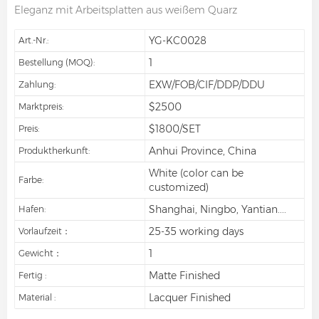
Eleganz mit Arbeitsplatten aus weißem Quarz
YG-KC0028
Art.-Nr.:
1
Bestellung (MOQ):
EXW/FOB/CIF/DDP/DDU
Zahlung:
$2500
Marktpreis:
$1800/SET
Preis:
Anhui Province, China
Produktherkunft:
White (color can be
Farbe:
customized)
Shanghai, Ningbo, Yantian....
Hafen:
25-35 working days
Vorlaufzeit：
1
Gewicht：
Matte Finished
Fertig :
Lacquer Finished
Material :