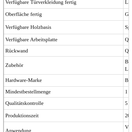
Verfügbare Türverkleidung fertig
Lac
Oberfläche fertig
Glä
Verfügbare Holzbasis
Spe
Verfügbare Arbeitsplatte
Qua
Rückwand
Qua
Blu
Zubehör
Laz
Hardware-Marke
Blu
Mindestbestellmenge
1 S
Qualitätskontrolle
5 J
Produktionszeit
20
Vil
Anwendung