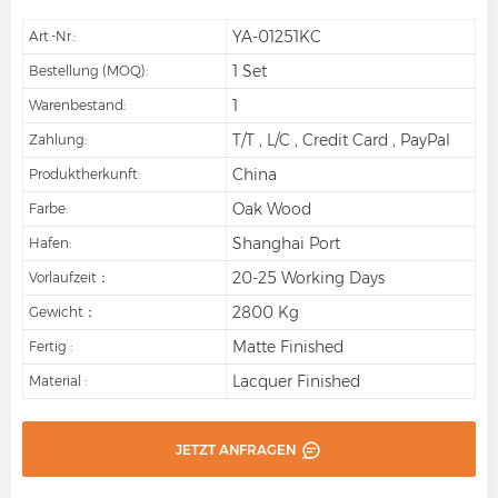
YA-01251KC
Art.-Nr.:
1 Set
Bestellung (MOQ):
1
Warenbestand:
T/T , L/C , Credit Card , PayPal
Zahlung:
China
Produktherkunft:
Oak Wood
Farbe:
Shanghai Port
Hafen:
20-25 Working Days
Vorlaufzeit：
2800 Kg
Gewicht：
Matte Finished
Fertig :
Lacquer Finished
Material :
JETZT ANFRAGEN