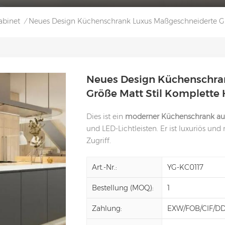
abinet
Neues Design Küchenschrank Luxus Maßgeschneiderte Gr
/
Neues Design Küchenschra
Größe Matt Stil Komplette
Dies ist ein
moderner Küchenschrank au
und LED-Lichtleisten. Er ist luxuriös un
Zugriff.
Art.-Nr.:
YG-KC0117
Bestellung (MOQ):
1
Zahlung:
EXW/FOB/CIF/D