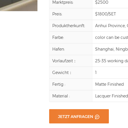
Marktpreis:
$2500
Preis:
$1800/SET
Produktherkunft:
Anhui Province,
Farbe:
color can be cu
Hafen:
Shanghai, Ningbo,
Vorlaufzeit：
25-35 working d
Gewicht：
1
Fertig :
Matte Finished
Material :
Lacquer Finishe
JETZT ANFRAGEN