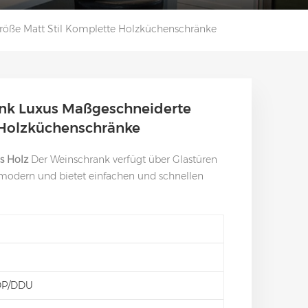
öße Matt Stil Komplette Holzküchenschränke
nk Luxus Maßgeschneiderte
 Holzküchenschränke
s Holz
Der Weinschrank verfügt über Glastüren
d modern und bietet einfachen und schnellen
DP/DDU