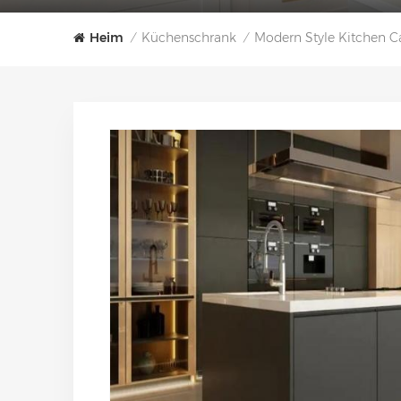
Heim
Küchenschrank
Modern Style Kitchen C
/
/