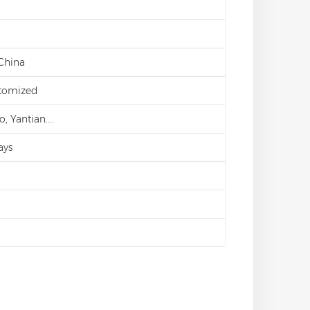
 China
stomized
 Yantian....
ays
d