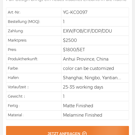
YG-KC0097
Art.-Nr.:
1
Bestellung (MOQ):
EXW/FOB/CIF/DDP/DDU
Zahlung:
$2500
Marktpreis:
$1800/SET
Preis:
Anhui Province, China
Produktherkunft:
color can be customized
Farbe:
Shanghai, Ningbo, Yantian....
Hafen:
25-35 working days
Vorlaufzeit：
1
Gewicht：
Matte Finished
Fertig :
Melamine Finished
Material :
JETZT ANFRAGEN