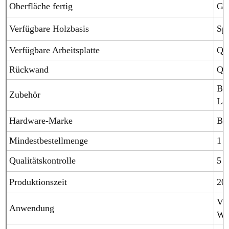
Oberfläche fertig
Glä
Verfügbare Holzbasis
Spe
Verfügbare Arbeitsplatte
Qua
Rückwand
Qua
Blu
Zubehör
Laz
Hardware-Marke
Blu
Mindestbestellmenge
1 S
Qualitätskontrolle
5 J
Produktionszeit
20
Vil
Anwendung
Wo