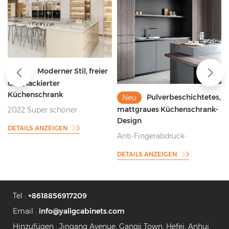
Moderner Stil, freier
Neu
t
Griff, lackierter
Küchenschrank
Pulverbeschichtetes,
Neu
mattgraues Küchenschrank-
2022 Super schöner
Design
Küchenschrank mit freiem
DETAILS ANZEIGEN
Griff
Anti-Fingerabdruck-
Pulverbeschichtung im
DETAILS ANZEIGEN
grauen Küchenschrank-Stil
Tel :
+8618856917209
Email :
info@yaligcabinets.com
Hinzufügen : Jingang Avenue, Gangji Town, Hefei, Anhui