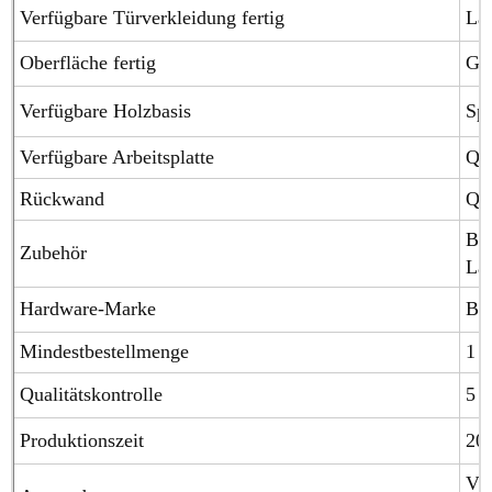
Verfügbare Türverkleidung fertig
Lac
Oberfläche fertig
Glä
Verfügbare Holzbasis
Spe
Verfügbare Arbeitsplatte
Qua
Rückwand
Qua
Blu
Zubehör
Laz
Hardware-Marke
Blu
Mindestbestellmenge
1 S
Qualitätskontrolle
5 J
Produktionszeit
20
Vil