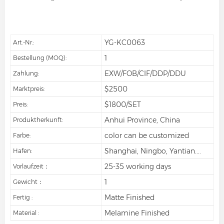
YG-KC0063
Art.-Nr.:
1
Bestellung (MOQ):
EXW/FOB/CIF/DDP/DDU
Zahlung:
$2500
Marktpreis:
$1800/SET
Preis:
Anhui Province, China
Produktherkunft:
color can be customized
Farbe:
Shanghai, Ningbo, Yantian....
Hafen:
25-35 working days
Vorlaufzeit：
1
Gewicht：
Matte Finished
Fertig :
Melamine Finished
Material :