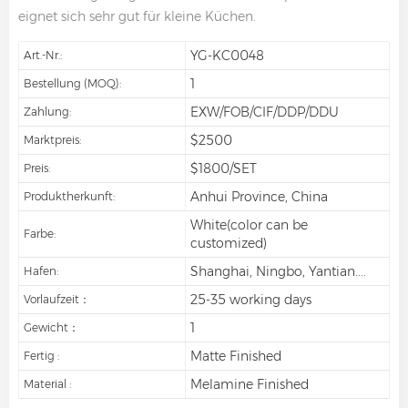
eignet sich sehr gut für kleine Küchen.
YG-KC0048
Art.-Nr.:
1
Bestellung (MOQ):
EXW/FOB/CIF/DDP/DDU
Zahlung:
$2500
Marktpreis:
$1800/SET
Preis:
Anhui Province, China
Produktherkunft:
White(color can be
Farbe:
customized)
Shanghai, Ningbo, Yantian....
Hafen:
25-35 working days
Vorlaufzeit：
1
Gewicht：
Matte Finished
Fertig :
Melamine Finished
Material :