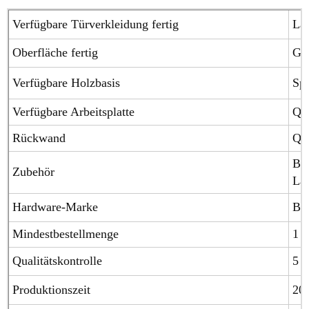
Verfügbare Türverkleidung fertig
Lac
Oberfläche fertig
Glä
Verfügbare Holzbasis
Spe
Verfügbare Arbeitsplatte
Qua
Rückwand
Qua
Blu
Zubehör
Laz
Hardware-Marke
Blu
Mindestbestellmenge
1 S
Qualitätskontrolle
5 J
Produktionszeit
20