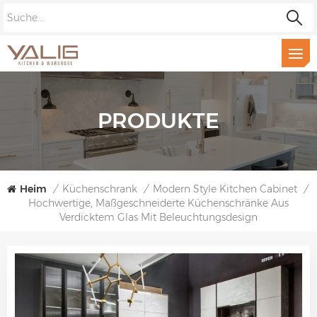
PRODUKTE
Heim
/
Küchenschrank
/
Modern Style Kitchen Cabinet
/
Hochwertige, Maßgeschneiderte Küchenschränke Aus
Verdicktem Glas Mit Beleuchtungsdesign