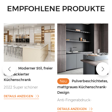
EMPFOHLENE PRODUKTE
Moderner Stil, freier
Neu
t
Griff, lackierter
Küchenschrank
Pulverbeschichtetes,
Neu
mattgraues Küchenschrank-
2022 Super schöner
Design
Küchenschrank mit freiem
DETAILS ANZEIGEN
Griff
Anti-Fingerabdruck-
Pulverbeschichtung im
DETAILS ANZEIGEN
grauen Küchenschrank-Stil