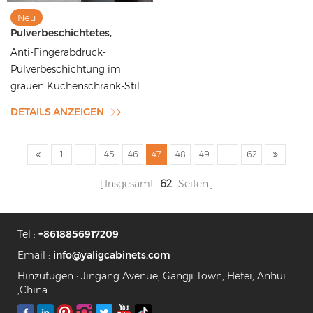
Neu
Pulverbeschichtetes,
mattgraues Küchenschrank-
Anti-Fingerabdruck-
Design
Pulverbeschichtung im
grauen Küchenschrank-Stil
DETAILS ANZEIGEN
1
...
45
46
47
48
49
...
62
Insgesamt
62
Seiten
Tel :
+8618856917209
Email :
info@yaligcabinets.com
Hinzufügen : Jingang Avenue, Gangji Town, Hefei, Anhui
,China