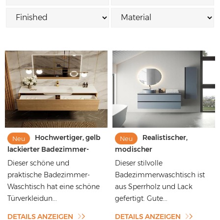
Hochwertiger, gelb
Realistischer,
Neu
Neu
lackierter Badezimmer-
modischer
Waschtisch mit schöner
Badezimmerschrank aus
Dieser schöne und
Dieser stilvolle
Türleiste
massivem Holz mit heller
praktische Badezimmer-
Badezimmerwaschtisch ist
Lackierung, schwebender
Waschtisch hat eine schöne
aus Sperrholz und Lack
Wand-Badezimmerschrank
Türverkleidun...
gefertigt. Gute...
DETAILS ANZEIGEN
DETAILS ANZEIGEN