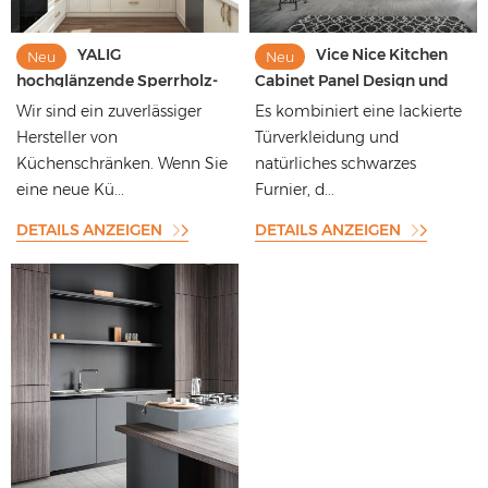
YALIG
Vice Nice Kitchen
Neu
Neu
hochglänzende Sperrholz-
Cabinet Panel Design und
Spanplatte
Red Kitchen Cabinet Design
Wir sind ein zuverlässiger
Es kombiniert eine lackierte
Küchenwandsockel
Hersteller von
Türverkleidung und
Schränke
Küchenschränken. Wenn Sie
natürliches schwarzes
Schrankanpassung
eine neue Kü...
Furnier, d...
DETAILS ANZEIGEN
DETAILS ANZEIGEN