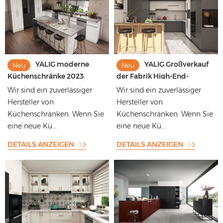
YALIG moderne
YALIG Großverkauf
Neu
Neu
Küchenschränke 2023
der Fabrik High-End-
Luxus-Küchenoberschrank
Küchenschränke aus
Wir sind ein zuverlässiger
Wir sind ein zuverlässiger
Speisekammer-
Melamin-Sperrholz modern
Hersteller von
Hersteller von
Küchenschrank aus
Küchenschränken. Wenn Sie
Küchenschränken. Wenn Sie
Massivholz
eine neue Kü...
eine neue Kü...
DETAILS ANZEIGEN
DETAILS ANZEIGEN