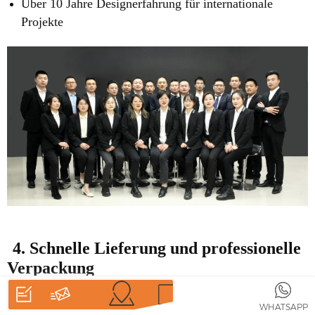
Über 10 Jahre Designerfahrung für internationale
Projekte
4. Schnelle Lieferung und professionelle
Verpackung
15-20 Werktage
für die Produktion
HEIM
PRODUKTE
WHATSAPP