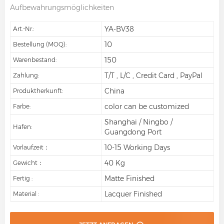
Aufbewahrungsmöglichkeiten
YA-BV38
Art.-Nr.:
10
Bestellung (MOQ):
150
Warenbestand:
T/T , L/C , Credit Card , PayPal
Zahlung:
China
Produktherkunft:
color can be customized
Farbe:
Shanghai / Ningbo /
Hafen:
Guangdong Port
10-15 Working Days
Vorlaufzeit：
40 Kg
Gewicht：
Matte Finished
Fertig :
Lacquer Finished
Material :