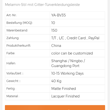
Melamin-Stil mit Gitter-Türverkleidungsleiste
YA-BV35
Art.-Nr.:
10
Bestellung (MOQ):
150
Warenbestand:
T/T , L/C , Credit Card , PayPal
Zahlung:
China
Produktherkunft:
color can be customized
Farbe:
Shanghai / Ningbo /
Hafen:
Guangdong Port
10-15 Working Days
Vorlaufzeit：
40 Kg
Gewicht：
Matte Finished
Fertig :
Lacquer Finished
Material :