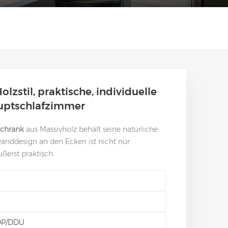
lzstil, praktische, individuelle
auptschlafzimmer
rschrank
aus Massivholz behält seine natürliche
anddesign an den Ecken ist nicht nur
ßerst praktisch.
DP/DDU