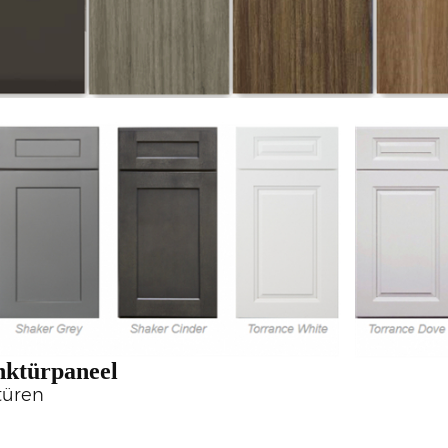
nktürpaneel
türen