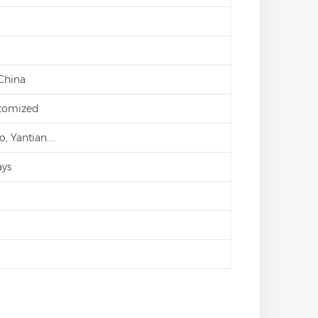
 China
stomized
 Yantian....
ays
d