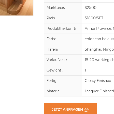
Marktpreis:
$2500
Preis:
$1800/SET
Produktherkunft:
Anhui Province,
Farbe:
color can be cu
Hafen:
Shanghai, Ningbo,
Vorlaufzeit：
15-20 working d
Gewicht：
1
Fertig :
Glossy Finished
Material :
Lacquer Finishe
JETZT ANFRAGEN