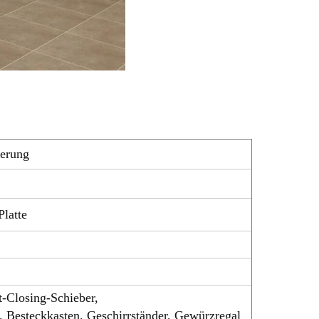
ierung
latte
-Closing-Schieber,
, Besteckkasten, Geschirrständer, Gewürzregal