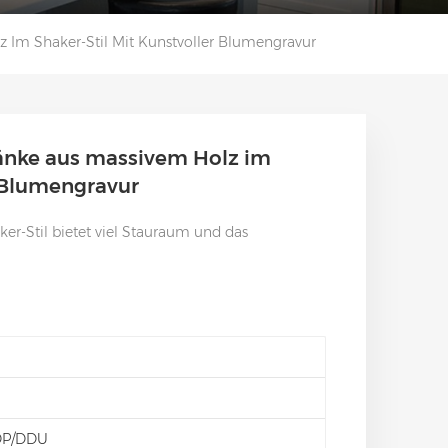
Im Shaker-Stil Mit Kunstvoller Blumengravur
nke aus massivem Holz im
r Blumengravur
er-Stil bietet viel Stauraum und das
DP/DDU