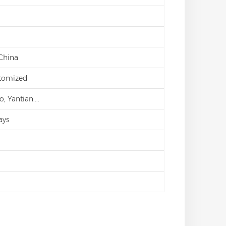
 China
stomized
 Yantian....
ays
d