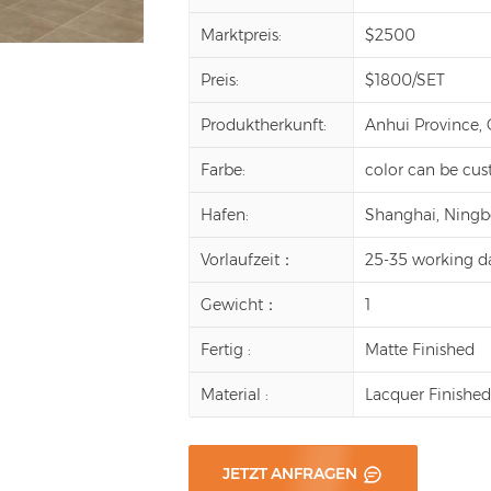
Marktpreis:
$2500
Preis:
$1800/SET
Produktherkunft:
Anhui Province,
Farbe:
color can be cu
Hafen:
Shanghai, Ningbo,
Vorlaufzeit：
25-35 working d
Gewicht：
1
Fertig :
Matte Finished
Material :
Lacquer Finishe
JETZT ANFRAGEN